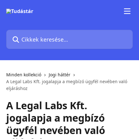
Ugrás a fő tartalomra
Cikkek keresése…
Minden kollekció
Jogi háttér
A Legal Labs Kft. jogalapja a megbízó ügyfél nevében való
eljáráshoz
A Legal Labs Kft.
jogalapja a megbízó
ügyfél nevében való